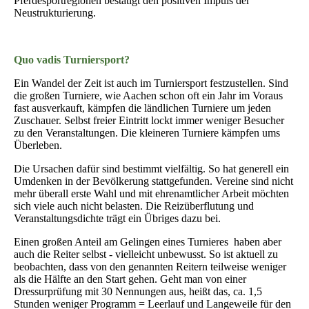
Pferdesportregionen bestätigt den positiven Impuls der
Neustrukturierung.
Quo vadis Turniersport?
Ein Wandel der Zeit ist auch im Turniersport festzustellen. Sind
die großen Turniere, wie Aachen schon oft ein Jahr im Voraus
fast ausverkauft, kämpfen die ländlichen Turniere um jeden
Zuschauer. Selbst freier Eintritt lockt immer weniger Besucher
zu den Veranstaltungen. Die kleineren Turniere kämpfen ums
Überleben.
Die Ursachen dafür sind bestimmt vielfältig. So hat generell ein
Umdenken in der Bevölkerung stattgefunden. Vereine sind nicht
mehr überall erste Wahl und mit ehrenamtlicher Arbeit möchten
sich viele auch nicht belasten. Die Reizüberflutung und
Veranstaltungsdichte trägt ein Übriges dazu bei.
Einen großen Anteil am Gelingen eines Turnieres haben aber
auch die Reiter selbst - vielleicht unbewusst. So ist aktuell zu
beobachten, dass von den genannten Reitern teilweise weniger
als die Hälfte an den Start gehen. Geht man von einer
Dressurprüfung mit 30 Nennungen aus, heißt das, ca. 1,5
Stunden weniger Programm = Leerlauf und Langeweile für den