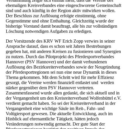
Versammlung zeigte sich einmal mehr, dass die Vereine des
ehemaligen Kreisverbandes eine eingeschworene Gemeinschaft
sind und auch künftig in der Region aktiv mitwirken wollen.
Der Beschluss zur Auflösung erfolgte einstimmig, ohne
Gegenstimme und ohne Enthaltung. Gleichzeitig wurde der
bisherige Vorstand damit beauftragt, alle bis zur vollständigen
Löschung notwendigen Aufgaben zu erledigen.
Der Vorsitzende des KRV WF Erich Zopp verwies in seiner
Ansprache darauf, dass es schon seit Jahren Bestrebungen
gegeben hat, mit anderen Kreisen zu fusionieren und Synergien
zu nutzen. Durch das Pilotprojekt des Pferdesportverbandes
Hannover (PSV Hannover) und der damit verbundenen
Auflösung des Bezirksreiterverbandes sowie der Neugründung
der Pferdesportregionen sei nun eine neue Dynamik in dieses
Thema gekommen. Mit dem Schritt wird für mehr Effizienz
gesorgt, die Vereine werden finanziell entlastet und werden
stärker gegenüber dem PSV Hannover vertreten.
Zusammenfassend wurde allen gedankt, die sich aktuell und in
der Vergangenheit um den Kreisreiterverband Wolfenbüttel e.V.
verdient gemacht haben. So sei der Kreisreiterverband in der
Vergangenheit eine wichtige Säule im Reit-, Fahr- und
Voltigiersport gewesen. Die aktuelle Entwicklung, auch im
Hinblick auf ehrenamtliche Tätigkeit, hätten jedoch
Veränderungen notwendig gemacht. Der gute Start der