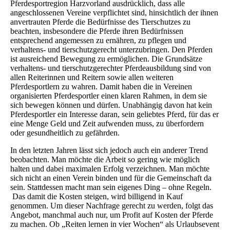
Pferdesportregion Harzvorland ausdrücklich, dass alle
angeschlossenen Vereine verpflichtet sind, hinsichtlich der ihnen
anvertrauten Pferde die Bedürfnisse des Tierschutzes zu
beachten, insbesondere die Pferde ihren Bedürfnissen
entsprechend angemessen zu ernähren, zu pflegen und
verhaltens- und tierschutzgerecht unterzubringen. Den Pferden
ist ausreichend Bewegung zu ermöglichen. Die Grundsätze
verhaltens- und tierschutzgerechter Pferdeausbildung sind von
allen Reiterinnen und Reitern sowie allen weiteren
Pferdesportlern zu wahren. Damit haben die in Vereinen
organisierten Pferdesportler einen klaren Rahmen, in dem sie
sich bewegen können und dürfen. Unabhängig davon hat kein
Pferdesportler ein Interesse daran, sein geliebtes Pferd, für das er
eine Menge Geld und Zeit aufwenden muss, zu überfordern
oder gesundheitlich zu gefährden.
In den letzten Jahren lässt sich jedoch auch ein anderer Trend
beobachten. Man möchte die Arbeit so gering wie möglich
halten und dabei maximalen Erfolg verzeichnen. Man möchte
sich nicht an einen Verein binden und für die Gemeinschaft da
sein. Stattdessen macht man sein eigenes Ding – ohne Regeln.
Das damit die Kosten steigen, wird billigend in Kauf
genommen. Um dieser Nachfrage gerecht zu werden, folgt das
Angebot, manchmal auch nur, um Profit auf Kosten der Pferde
zu machen. Ob „Reiten lernen in vier Wochen“ als Urlaubsevent