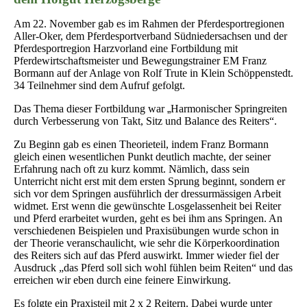
Am 22. November gab es im Rahmen der Pferdesportregionen
Aller-Oker, dem Pferdesportverband Südniedersachsen und der
Pferdesportregion Harzvorland eine Fortbildung mit
Pferdewirtschaftsmeister und Bewegungstrainer EM Franz
Bormann auf der Anlage von Rolf Trute in Klein Schöppenstedt.
34 Teilnehmer sind dem Aufruf gefolgt.
Das Thema dieser Fortbildung war
„
Harmonischer Springreiten
durch Verbesserung von Takt, Sitz und Balance des Reiters“.
Zu Beginn gab es einen Theorieteil, indem Franz Bormann
gleich einen wesentlichen Punkt deutlich machte, der seiner
Erfahrung nach oft zu kurz kommt. Nämlich, dass sein
Unterricht nicht erst mit dem ersten Sprung beginnt, sondern er
sich vor dem Springen ausführlich der dressurmässigen Arbeit
widmet. Erst wenn die gewünschte Losgelassenheit bei Reiter
und Pferd erarbeitet wurden, geht es bei ihm ans Springen. An
verschiedenen Beispielen und Praxisübungen wurde schon in
der Theorie veranschaulicht, wie sehr die Körperkoordination
des Reiters sich auf das Pferd auswirkt. Immer wieder fiel der
Ausdruck „das Pferd soll sich wohl fühlen beim Reiten“ und das
erreichen wir eben durch eine feinere Einwirkung.
Es folgte ein Praxisteil mit 2 x 2 Reitern. Dabei wurde unter