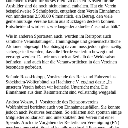
laufenden Kosten für dieses Pferd zu decken. Kosten für die
Ausbilder sind da noch nicht einmal enthalten. Hat ein Verein
beispielsweise 5 Schulpferde, entgehen dem Verein Einnahmen
von mindestens 2.500,00 € monatlich, ein Betrag, den viele
gemeinnützige Vereine kaum aus Rücklagen decken können.
Entscheidend wird sein, wie lange der aktuelle Zustand anhält.“
Wie in anderen Sportarten auch, wurden im Reitsport auch
sämtliche Veranstaltungen, Trainingstage und gemeinschaftliche
Aktionen abgesagt. Unabhängig davon muss jedoch gleichzeitig
sichergestellt werden, dass die Pferde weiterhin bewegt und
versorgt werden. Da wir uns noch außerhalb der Weidesaison
befinden, sind auch hier die Verantwortlichen in den Vereinen
besonders gefordert.
Sefanie Rose-Hotopp, Vorsitzende des Reit- und Fahrvereins
Stöckheim-Wolfenbüttel zu Hachlter e.V. ergänzt dazu: „In
unserem Verein haben wir keinerlei Unterricht mehr. Die
Einnahmen aus dem Reitunterricht sind vollständig weggefall
Andrea Wozny, 1. Vorsitzende des Reitsportvereins
Wolfenbüttel berichtet auch von Einnahmeausfällen. Sie konnte
jedoch auch Positives berichten. So erklärten sich spontan einige
Mitglieder solidarisch und unterstützten den Verein mit einer
Spende. Auch die Vorgaben der Reiterlichen Vereinigung (FN)
werden umgesetzt. So sind jeweils maximal 4 Personen auf der